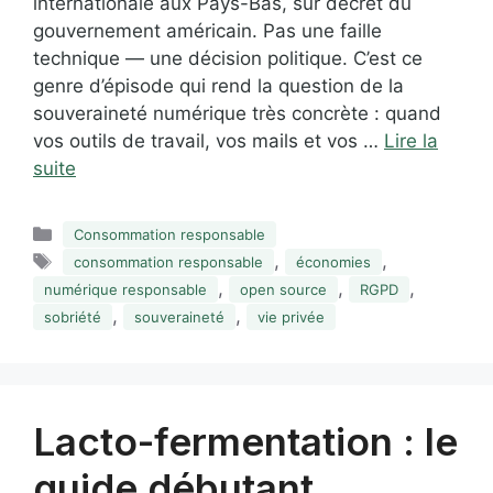
internationale aux Pays-Bas, sur décret du
gouvernement américain. Pas une faille
technique — une décision politique. C’est ce
genre d’épisode qui rend la question de la
souveraineté numérique très concrète : quand
vos outils de travail, vos mails et vos …
Lire la
suite
Catégories
Consommation responsable
Étiquettes
,
,
consommation responsable
économies
,
,
,
numérique responsable
open source
RGPD
,
,
sobriété
souveraineté
vie privée
Lacto-fermentation : le
guide débutant