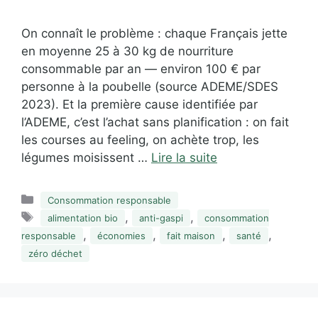
On connaît le problème : chaque Français jette
en moyenne 25 à 30 kg de nourriture
consommable par an — environ 100 € par
personne à la poubelle (source ADEME/SDES
2023). Et la première cause identifiée par
l’ADEME, c’est l’achat sans planification : on fait
les courses au feeling, on achète trop, les
légumes moisissent …
Lire la suite
Catégories
Consommation responsable
Étiquettes
,
,
alimentation bio
anti-gaspi
consommation
,
,
,
,
responsable
économies
fait maison
santé
zéro déchet