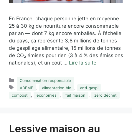
En France, chaque personne jette en moyenne
25 à 30 kg de nourriture encore consommable
par an — dont 7 kg encore emballés. À l’échelle
du pays, ça représente 3,8 millions de tonnes
de gaspillage alimentaire, 15 millions de tonnes
de CO₂ émises pour rien (3 à 4 % des émissions
nationales), et un coût …
Lire la suite
Catégories
Consommation responsable
Étiquettes
,
,
,
ADEME
alimentation bio
anti-gaspi
,
,
,
compost
économies
fait maison
zéro déchet
Lessive maison au