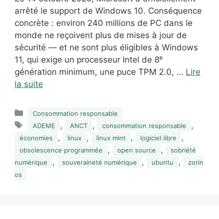
arrêté le support de Windows 10. Conséquence
concrète : environ 240 millions de PC dans le
monde ne reçoivent plus de mises à jour de
sécurité — et ne sont plus éligibles à Windows
11, qui exige un processeur Intel de 8ᵉ
génération minimum, une puce TPM 2.0, …
Lire
la suite
Catégories
Consommation responsable
Étiquettes
,
,
,
ADEME
ANCT
consommation responsable
,
,
,
,
économies
linux
linux mint
logiciel libre
,
,
obsolescence programmée
open source
sobriété
,
,
,
numérique
souveraineté numérique
ubuntu
zorin
os