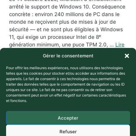
arrêté le support de Windows 10. Conséquence
concrète : environ 240 millions de PC dans le
monde ne reçoivent plus de mises à jour de
sécurité — et ne sont plus éligibles à Windows
11, qui exige un processeur Intel de 8ᵉ
génération minimum, une puce TPM 2.0, …
Lire
la suite
Gérer le consentement
Pour offrir les meilleures expériences, nous utilisons des technologies
Catégories
Consommation responsable
telles que les cookies pour stocker et/ou accéder aux informations des
Étiquettes
,
,
,
ADEME
ANCT
consommation responsable
appareils. Le fait de consentir à ces technologies nous permettra de
traiter des données telles que le comportement de navigation ou les ID
,
,
,
,
économies
linux
linux mint
logiciel libre
uniques sur ce site. Le fait de ne pas consentir ou de retirer son
,
,
obsolescence programmée
open source
sobriété
consentement peut avoir un effet négatif sur certaines caractéristiques
,
,
,
numérique
souveraineté numérique
ubuntu
zorin
et fonctions.
os
Accepter
Refuser