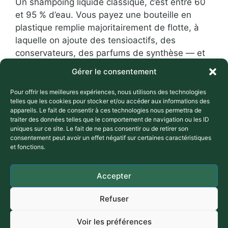
Un shampoing liquide classique, c’est entre 60
et 95 % d’eau. Vous payez une bouteille en
plastique remplie majoritairement de flotte, à
laquelle on ajoute des tensioactifs, des
conservateurs, des parfums de synthèse — et
parfois des substances que l’ANSES surveille de
Gérer le consentement
près. Vous la jetez au bout de quelques
semaines. Puis vous en rachetez …
Lire la suite
Pour offrir les meilleures expériences, nous utilisons des technologies
telles que les cookies pour stocker et/ou accéder aux informations des
appareils. Le fait de consentir à ces technologies nous permettra de
traiter des données telles que le comportement de navigation ou les ID
Catégories
Consommation responsable
uniques sur ce site. Le fait de ne pas consentir ou de retirer son
Étiquettes
,
,
consommation responsable
cosmétique bio
consentement peut avoir un effet négatif sur certaines caractéristiques
,
,
,
et fonctions.
cosmétique naturel
DIY
économies
shampoing
,
,
solide
zéro déchet
zéro déchet salle de bain
Accepter
Refuser
Mentions légales
A propos
Voir les préférences