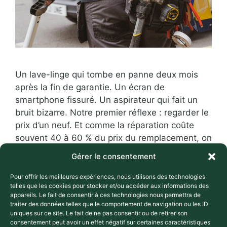
Un lave-linge qui tombe en panne deux mois
après la fin de garantie. Un écran de
smartphone fissuré. Un aspirateur qui fait un
bruit bizarre. Notre premier réflexe : regarder le
prix d’un neuf. Et comme la réparation coûte
souvent 40 à 60 % du prix du remplacement, on
rachète. Résultat : selon l’ADEME, seuls …
Lire
Gérer le consentement
la suite
Pour offrir les meilleures expériences, nous utilisons des technologies
telles que les cookies pour stocker et/ou accéder aux informations des
Catégories
Consommation responsable
appareils. Le fait de consentir à ces technologies nous permettra de
Étiquettes
traiter des données telles que le comportement de navigation ou les ID
,
,
bonus réparation
consommation responsable
uniques sur ce site. Le fait de ne pas consentir ou de retirer son
,
,
économie circulaire
économies
indice de
consentement peut avoir un effet négatif sur certaines caractéristiques