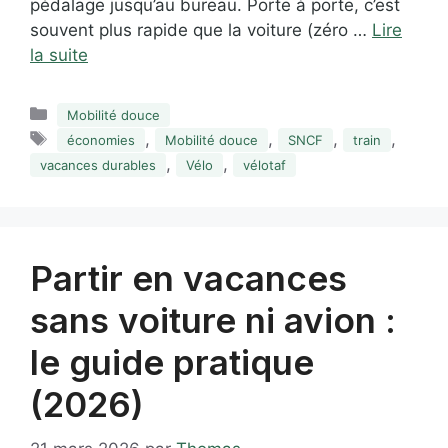
pédalage jusqu’au bureau. Porte à porte, c’est
souvent plus rapide que la voiture (zéro …
Lire
la suite
Catégories
Mobilité douce
Étiquettes
,
,
,
,
économies
Mobilité douce
SNCF
train
,
,
vacances durables
Vélo
vélotaf
Partir en vacances
sans voiture ni avion :
le guide pratique
(2026)