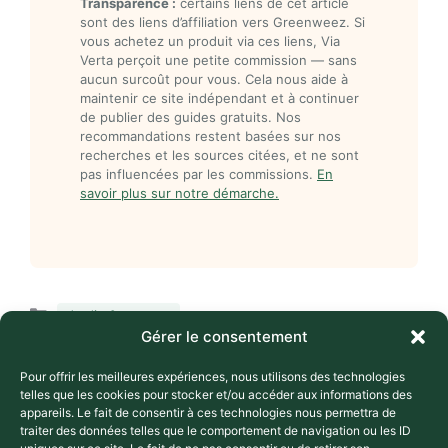
Transparence :
certains liens de cet article
sont des liens d’affiliation vers Greenweez. Si
vous achetez un produit via ces liens, Via
Verta perçoit une petite commission — sans
aucun surcoût pour vous. Cela nous aide à
maintenir ce site indépendant et à continuer
de publier des guides gratuits. Nos
recommandations restent basées sur nos
recherches et les sources citées, et ne sont
pas influencées par les commissions.
En
savoir plus sur notre démarche.
Catégories
Jardin & potager
Gérer le consentement
Étiquettes
,
,
,
ADEME
compost
économies
engrais
,
,
,
naturels
jardinage écologique
potager
zéro
Pour offrir les meilleures expériences, nous utilisons des technologies
déchet
telles que les cookies pour stocker et/ou accéder aux informations des
appareils. Le fait de consentir à ces technologies nous permettra de
Semences reproductibles : récolter,
traiter des données telles que le comportement de navigation ou les ID
échanger, s’affranchir