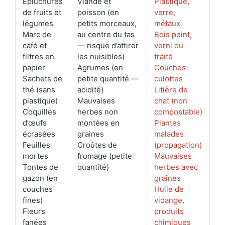
Épluchures
Viande et
Plastique,
de fruits et
poisson (en
verre,
légumes
petits morceaux,
métaux
Marc de
au centre du tas
Bois peint,
café et
— risque d’attirer
verni ou
filtres en
les nuisibles)
traité
papier
Agrumes (en
Couches-
Sachets de
petite quantité —
culottes
thé (sans
acidité)
Litière de
plastique)
Mauvaises
chat (non
Coquilles
herbes non
compostable)
d’œufs
montées en
Plantes
écrasées
graines
malades
Feuilles
Croûtes de
(propagation)
mortes
fromage (petite
Mauvaises
Tontes de
quantité)
herbes avec
gazon (en
graines
couches
Huile de
fines)
vidange,
Fleurs
produits
fanées
chimiques